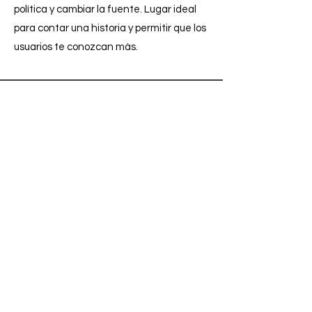
política y cambiar la fuente. Lugar ideal
para contar una historia y permitir que los
usuarios te conozcan más.
¿Necesitas ayuda?
Visita
Atención al Cliente
para
ayuda o llámanos al
+52-1-33-12345678
Categorías
Vegetales