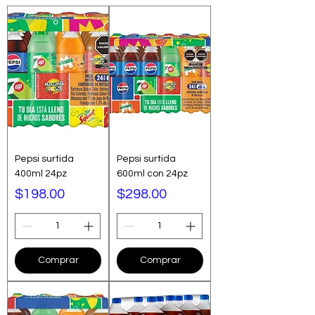
Pepsi surtida
Pepsi surtida
400ml 24pz
600ml con 24pz
Precio
Precio
$198.00
$298.00
Comprar
Comprar