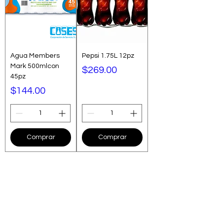
Agua Members
Pepsi 1.75L 12pz
Mark 500mlcon
Precio
$269.00
45pz
Precio
$144.00
Comprar
Comprar