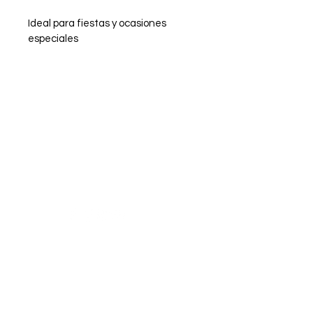
Ideal para fiestas y ocasiones 
especiales
¿Necesitas ayuda?
Visita
Atención al Cliente
para
ayuda o llámanos al
+52-1-33-12345678
Categorías
Vegetales