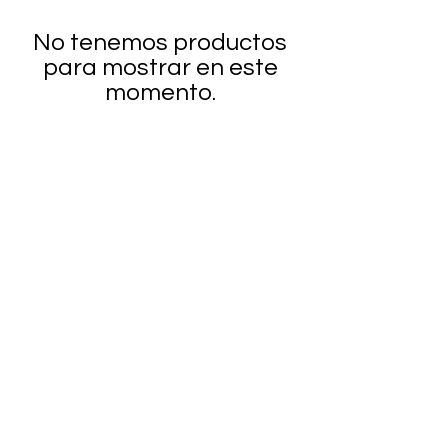
No tenemos productos
para mostrar en este
momento.
¿Necesitas ayuda?
Visita
Atención al Cliente
para
ayuda o llámanos al
+52-1-33-12345678
Categorías