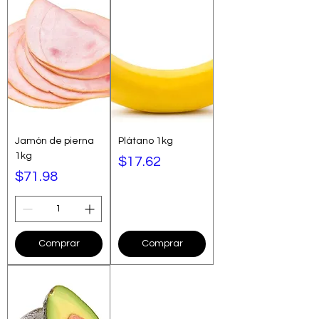
Jamón de pierna
Plátano 1kg
1kg
Precio
$17.62
Precio
$71.98
Comprar
Comprar