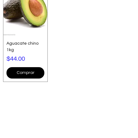
Aguacate chino
1kg
Precio
$44.00
Comprar
¿Necesitas ayuda?
Visita
Atención al Cliente
para