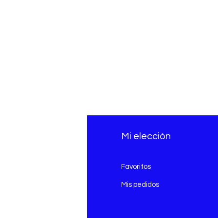
fo
Mi elección
Q
Favoritos
erca de
Mis pedidos
nción al cliente