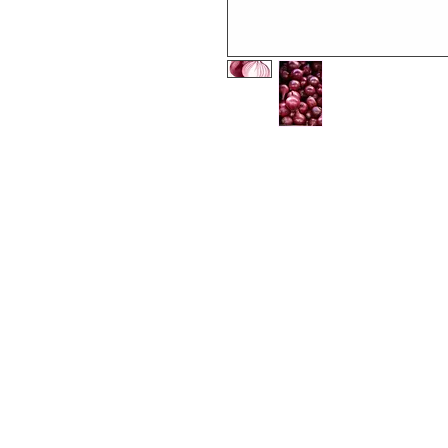
Trébol.
Menú
¿Necesitas ayuda?
Comida
Visita
Atención al Cliente
Ofertas
para ayuda o llámanos al
Abarrotes
+52-1-33-12345678