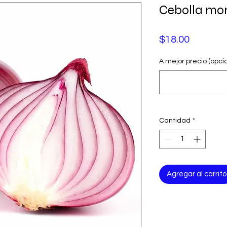
Cebolla mo
Precio
$18.00
A mejor precio (opcio
Cantidad
*
Agregar al carrito