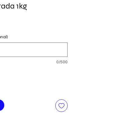
rada 1kg
nal)
0/500