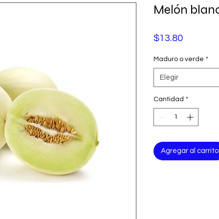
Melón blan
Precio
$13.80
Maduro o verde
*
Elegir
Cantidad
*
Agregar al carrito