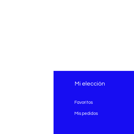
fo
Mi elección
Q
Favoritos
erca de
Mis pedidos
nción al cliente