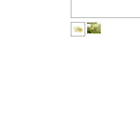
Trébol.
Menú
¿Necesitas ayuda?
Comida
Visita
Atención al Cliente
Ofertas
para ayuda o llámanos al
Abarrotes
+52-1-33-12345678