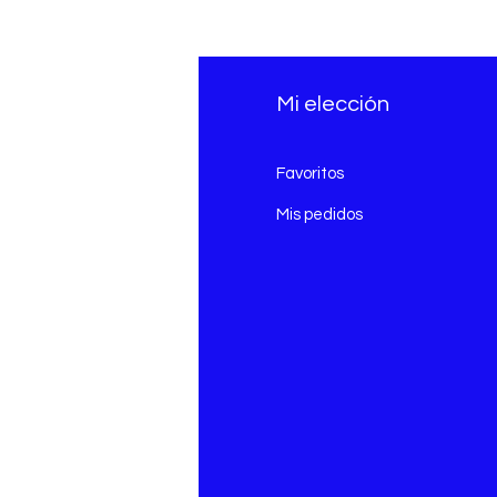
fo
Mi elección
Q
Favoritos
erca de
Mis pedidos
nción al cliente
icaciones