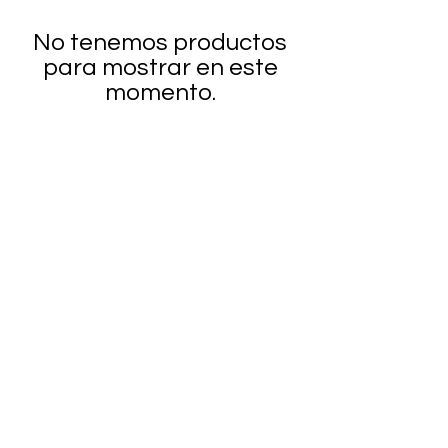
No tenemos productos
para mostrar en este
momento.
¿Necesitas ayuda?
Visita
Atención al Cliente
para
ayuda o llámanos al
+52-1-33-12345678
Categorías